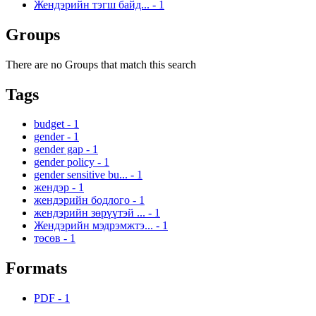
Жендэрийн тэгш байд...
-
1
Groups
There are no Groups that match this search
Tags
budget
-
1
gender
-
1
gender gap
-
1
gender policy
-
1
gender sensitive bu...
-
1
жендэр
-
1
жендэрийн бодлого
-
1
жендэрийн зөрүүтэй ...
-
1
Жендэрийн мэдрэмжтэ...
-
1
төсөв
-
1
Formats
PDF
-
1