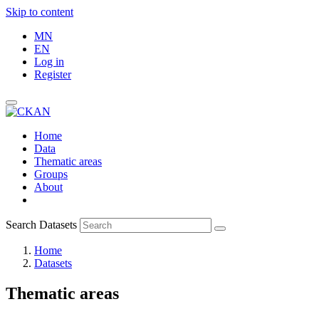
Skip to content
MN
EN
Log in
Register
Home
Data
Thematic areas
Groups
About
Search Datasets
Home
Datasets
Thematic areas