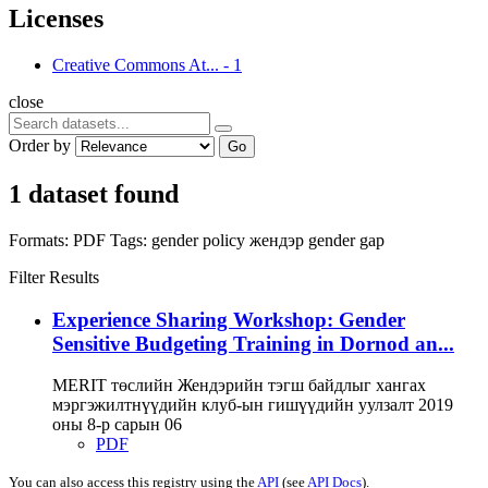
Licenses
Creative Commons At...
-
1
close
Order by
Go
1 dataset found
Formats:
PDF
Tags:
gender policy
жендэр
gender gap
Filter Results
Experience Sharing Workshop: Gender
Sensitive Budgeting Training in Dornod an...
MERIT төслийн Жендэрийн тэгш байдлыг хангах
мэргэжилтнүүдийн клуб-ын гишүүдийн уулзалт 2019
оны 8-р сарын 06
PDF
You can also access this registry using the
API
(see
API Docs
).