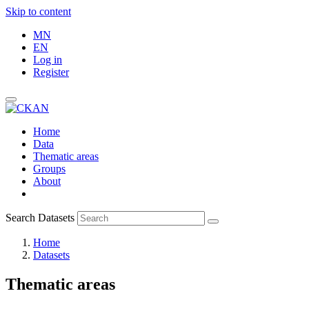
Skip to content
MN
EN
Log in
Register
Home
Data
Thematic areas
Groups
About
Search Datasets
Home
Datasets
Thematic areas