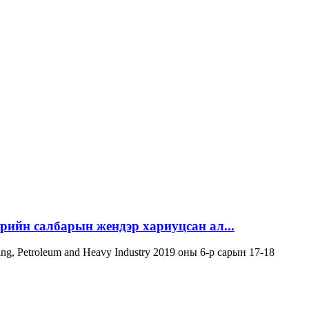
эрийн салбарын жендэр хариуцсан ал...
ning, Petroleum and Heavy Industry 2019 оны 6-р сарын 17-18