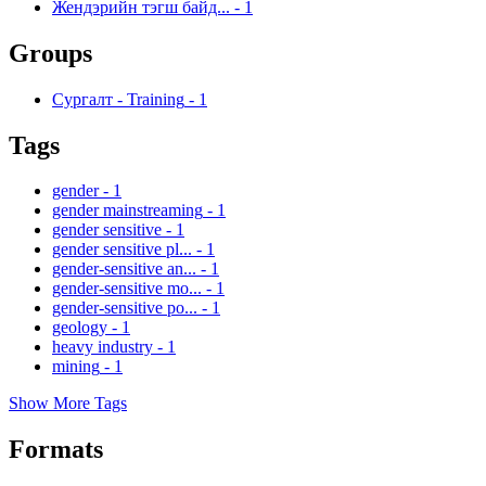
Жендэрийн тэгш байд...
-
1
Groups
Сургалт - Training
-
1
Tags
gender
-
1
gender mainstreaming
-
1
gender sensitive
-
1
gender sensitive pl...
-
1
gender-sensitive an...
-
1
gender-sensitive mo...
-
1
gender-sensitive po...
-
1
geology
-
1
heavy industry
-
1
mining
-
1
Show More Tags
Formats