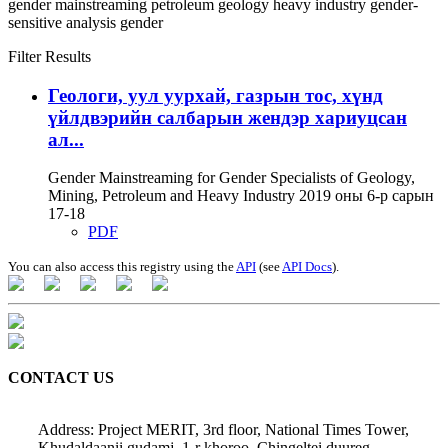
gender mainstreaming
petroleum
geology
heavy industry
gender-
sensitive analysis
gender
Filter Results
Геологи, уул уурхай, газрын тос, хүнд
үйлдвэрийн салбарын жендэр хариуцсан
ал...
Gender Mainstreaming for Gender Specialists of Geology,
Mining, Petroleum and Heavy Industry 2019 оны 6-р сарын
17-18
PDF
You can also access this registry using the
API
(see
API Docs
).
CONTACT US
Address: Project MERIT, 3rd floor, National Times Tower,
Khudaldaanii gudamj, 1-r khoroo, Chingeltei duureg,