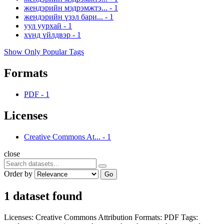
жендэрийн мэдрэмжтэ...
-
1
жендэрийн үзэл бари...
-
1
уул уурхай
-
1
хүнд үйлдвэр
-
1
Show Only Popular Tags
Formats
PDF
-
1
Licenses
Creative Commons At...
-
1
close
Order by
Go
1 dataset found
Licenses:
Creative Commons Attribution
Formats:
PDF
Tags: