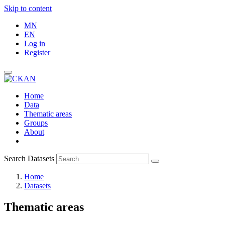
Skip to content
MN
EN
Log in
Register
Home
Data
Thematic areas
Groups
About
Search Datasets
Home
Datasets
Thematic areas