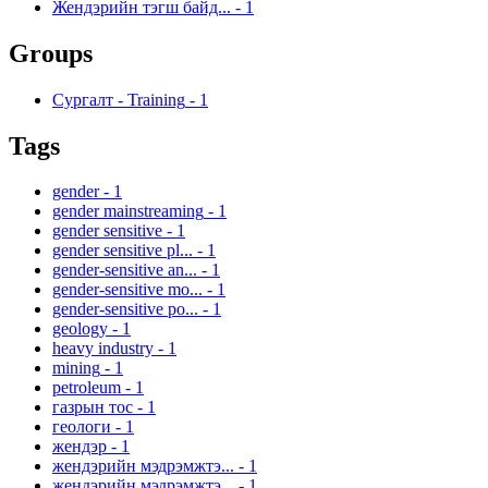
Жендэрийн тэгш байд...
-
1
Groups
Сургалт - Training
-
1
Tags
gender
-
1
gender mainstreaming
-
1
gender sensitive
-
1
gender sensitive pl...
-
1
gender-sensitive an...
-
1
gender-sensitive mo...
-
1
gender-sensitive po...
-
1
geology
-
1
heavy industry
-
1
mining
-
1
petroleum
-
1
газрын тос
-
1
геологи
-
1
жендэр
-
1
жендэрийн мэдрэмжтэ...
-
1
жендэрийн мэдрэмжтэ...
-
1