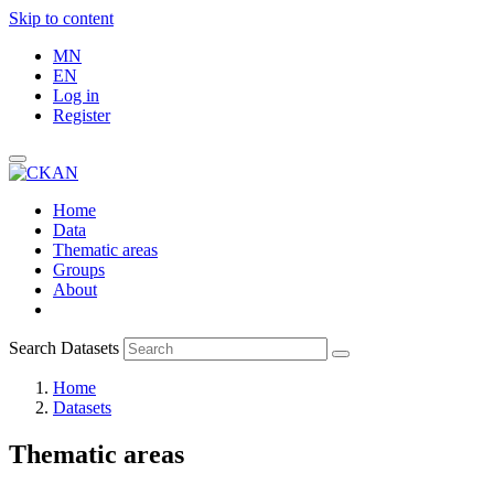
Skip to content
MN
EN
Log in
Register
Home
Data
Thematic areas
Groups
About
Search Datasets
Home
Datasets
Thematic areas