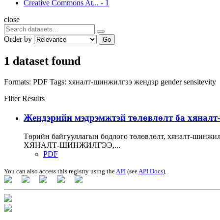
Creative Commons At...
-
1
close
Order by
Go
1 dataset found
Formats:
PDF
Tags:
хяналт-шинжилгээ
жендэр
gender sensitevity
Filter Results
Жендэрийн мэдрэмжтэй төлөвлөлт ба хяналт-ш
Төрийн байгууллагын бодлого төлөвлөлт, хяналт-ши
ХЯНАЛТ-ШИНЖИЛГЭЭ,...
PDF
You can also access this registry using the
API
(see
API Docs
).