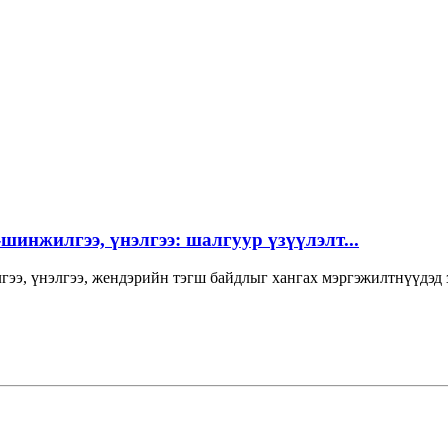
инжилгээ, үнэлгээ: шалгуур үзүүлэлт...
нжилгээ, үнэлгээ, жендэрийн тэгш байдлыг хангах мэргэжи