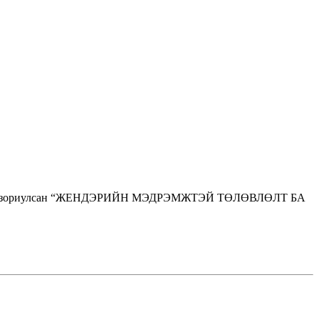
лтнүүдэд зориулсан “ЖЕНДЭРИЙН МЭДРЭМЖТЭЙ ТӨЛӨВЛӨЛТ БА