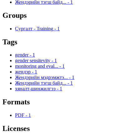
Жендэрийн тэгш байд...
-
1
Groups
Сургалт - Training
-
1
Tags
gender
-
1
gender sensitevity
-
1
monitoring and eval...
-
1
жендэр
-
1
Жендэрийн мэдрэмжтэ...
-
1
Жендэрийн тэгш байд...
-
1
хяналт-шинжилгээ
-
1
Formats
PDF
-
1
Licenses