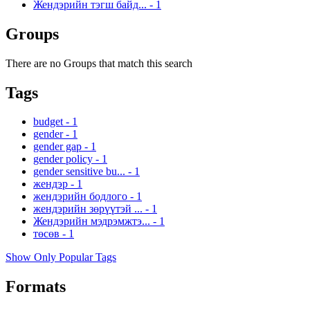
Жендэрийн тэгш байд...
-
1
Groups
There are no Groups that match this search
Tags
budget
-
1
gender
-
1
gender gap
-
1
gender policy
-
1
gender sensitive bu...
-
1
жендэр
-
1
жендэрийн бодлого
-
1
жендэрийн зөрүүтэй ...
-
1
Жендэрийн мэдрэмжтэ...
-
1
төсөв
-
1
Show Only Popular Tags
Formats