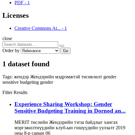
PDF
-
1
Licenses
Creative Commons At...
-
1
close
Order by
Go
1 dataset found
Tags:
жендэр
Жендэрийн мэдрэмжтэй төсөвлөлт
gender
sensitive budgeting
gender
Filter Results
Experience Sharing Workshop: Gender
Sensitive Budgeting Training in Dornod an...
MERIT төслийн Жендэрийн тэгш байдлыг хангах
мэргэжилтнүүдийн клуб-ын гишүүдийн уулзалт 2019
оны 8-р сарын 06