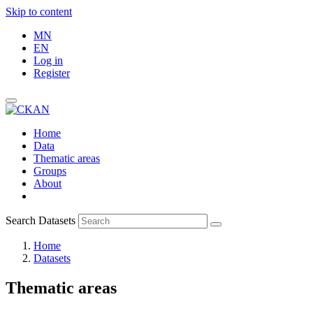
Skip to content
MN
EN
Log in
Register
Home
Data
Thematic areas
Groups
About
Search Datasets
Home
Datasets
Thematic areas