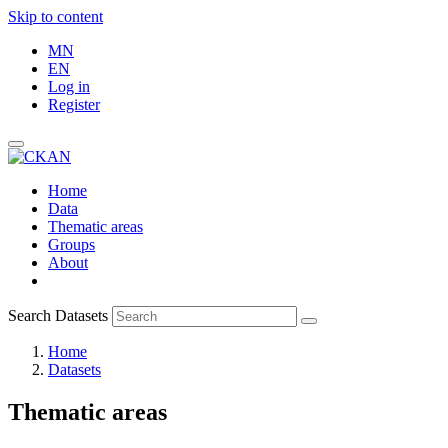
Skip to content
MN
EN
Log in
Register
Home
Data
Thematic areas
Groups
About
Search Datasets
Home
Datasets
Thematic areas