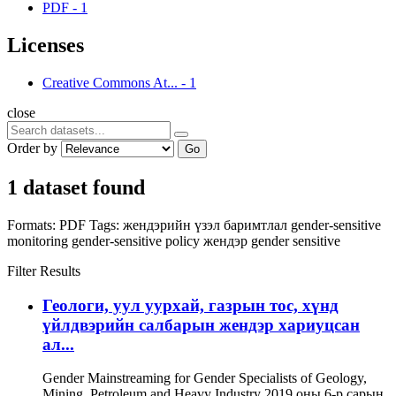
PDF
-
1
Licenses
Creative Commons At...
-
1
close
Order by
Go
1 dataset found
Formats:
PDF
Tags:
жендэрийн үзэл баримтлал
gender-sensitive
monitoring
gender-sensitive policy
жендэр
gender sensitive
Filter Results
Геологи, уул уурхай, газрын тос, хүнд
үйлдвэрийн салбарын жендэр хариуцсан
ал...
Gender Mainstreaming for Gender Specialists of Geology,
Mining, Petroleum and Heavy Industry 2019 оны 6-р сарын