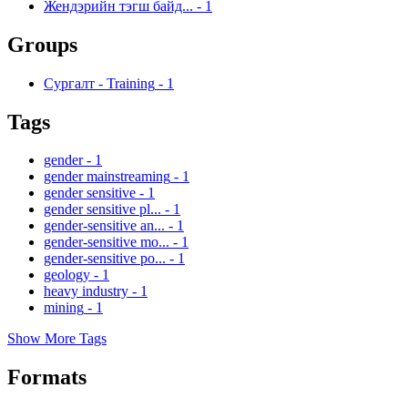
Жендэрийн тэгш байд...
-
1
Groups
Сургалт - Training
-
1
Tags
gender
-
1
gender mainstreaming
-
1
gender sensitive
-
1
gender sensitive pl...
-
1
gender-sensitive an...
-
1
gender-sensitive mo...
-
1
gender-sensitive po...
-
1
geology
-
1
heavy industry
-
1
mining
-
1
Show More Tags
Formats