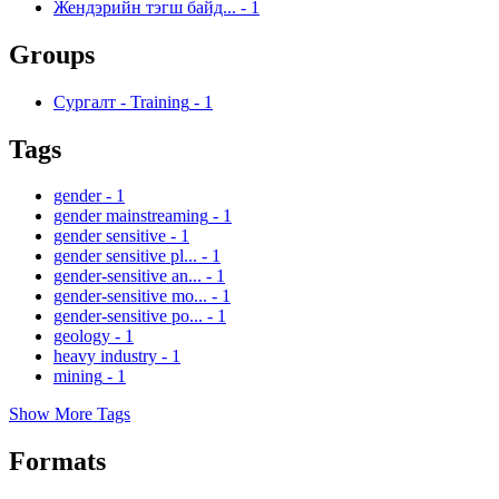
Жендэрийн тэгш байд...
-
1
Groups
Сургалт - Training
-
1
Tags
gender
-
1
gender mainstreaming
-
1
gender sensitive
-
1
gender sensitive pl...
-
1
gender-sensitive an...
-
1
gender-sensitive mo...
-
1
gender-sensitive po...
-
1
geology
-
1
heavy industry
-
1
mining
-
1
Show More Tags
Formats