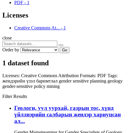
PDF
-
1
Licenses
Creative Commons At...
-
1
close
Order by
Go
1 dataset found
Licenses:
Creative Commons Attribution
Formats:
PDF
Tags:
жендэрийн үзэл баримтлал
gender sensitive planning
geology
gender-sensitive policy
mining
Filter Results
Геологи, уул уурхай, газрын тос, хүнд
үйлдвэрийн салбарын жендэр хариуцсан
ал...
Gender Mainstreaming for Gender Specialists of Geology,