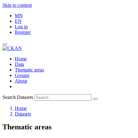
Skip to content
MN
EN
Log in
Register
Home
Data
Thematic areas
Groups
About
Search Datasets
Home
Datasets
Thematic areas