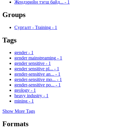
Жендэрийн тэгш байд...
-
1
Groups
Сургалт - Training
-
1
Tags
gender
-
1
gender mainstreaming
-
1
gender sensitive
-
1
gender sensitive pl...
-
1
gender-sensitive an...
-
1
gender-sensitive mo...
-
1
gender-sensitive po...
-
1
geology
-
1
heavy industry
-
1
mining
-
1
Show More Tags
Formats