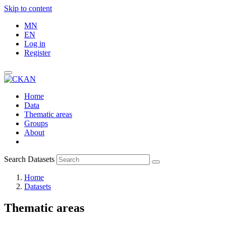
Skip to content
MN
EN
Log in
Register
Home
Data
Thematic areas
Groups
About
Search Datasets
Home
Datasets
Thematic areas