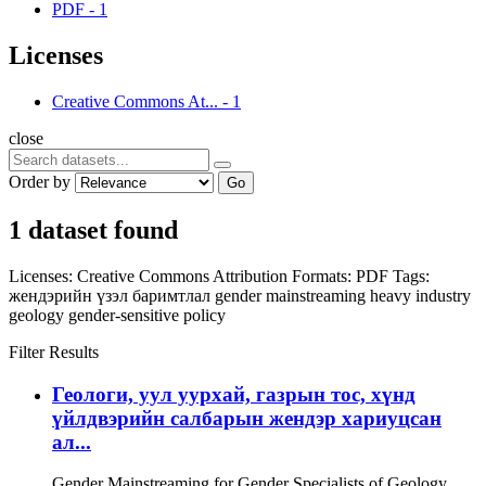
PDF
-
1
Licenses
Creative Commons At...
-
1
close
Order by
Go
1 dataset found
Licenses:
Creative Commons Attribution
Formats:
PDF
Tags:
жендэрийн үзэл баримтлал
gender mainstreaming
heavy industry
geology
gender-sensitive policy
Filter Results
Геологи, уул уурхай, газрын тос, хүнд
үйлдвэрийн салбарын жендэр хариуцсан
ал...
Gender Mainstreaming for Gender Specialists of Geology,