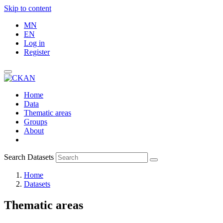
Skip to content
MN
EN
Log in
Register
Home
Data
Thematic areas
Groups
About
Search Datasets
Home
Datasets
Thematic areas