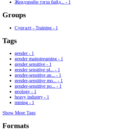
Жендэрийн тэгш байд...
-
1
Groups
Сургалт - Training
-
1
Tags
gender
-
1
gender mainstreaming
-
1
gender sensitive
-
1
gender sensitive pl...
-
1
gender-sensitive an...
-
1
gender-sensitive mo...
-
1
gender-sensitive po...
-
1
geology
-
1
heavy industry
-
1
mining
-
1
Show More Tags
Formats