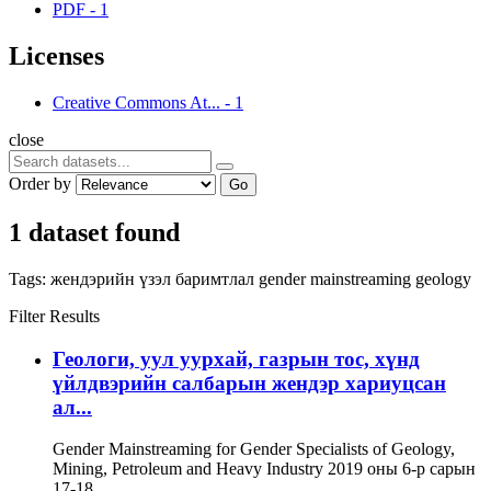
PDF
-
1
Licenses
Creative Commons At...
-
1
close
Order by
Go
1 dataset found
Tags:
жендэрийн үзэл баримтлал
gender mainstreaming
geology
Filter Results
Геологи, уул уурхай, газрын тос, хүнд
үйлдвэрийн салбарын жендэр хариуцсан
ал...
Gender Mainstreaming for Gender Specialists of Geology,
Mining, Petroleum and Heavy Industry 2019 оны 6-р сарын
17-18