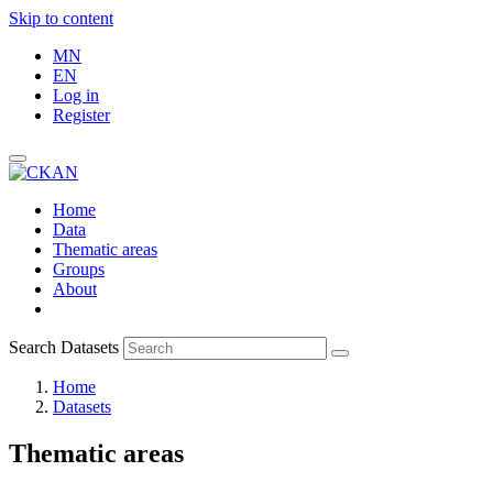
Skip to content
MN
EN
Log in
Register
Home
Data
Thematic areas
Groups
About
Search Datasets
Home
Datasets
Thematic areas