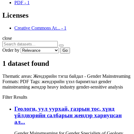
PDF
-
1
Licenses
Creative Commons At...
-
1
close
Order by
Go
1 dataset found
Thematic areas:
Жендэрийн тэгш байдал - Gender Mainstreaming
Formats:
PDF
Tags:
жендэрийн үзэл баримтлал
gender
mainstreaming
жендэр
heavy industry
gender-sensitive analysis
Filter Results
Геологи, уул уурхай, газрын тос, хүнд
үйлдвэрийн салбарын жендэр хариуцсан
ал...
Gender Mainstreaming for Gender Specialists of Geology,