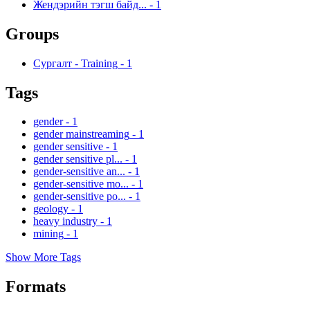
Жендэрийн тэгш байд...
-
1
Groups
Сургалт - Training
-
1
Tags
gender
-
1
gender mainstreaming
-
1
gender sensitive
-
1
gender sensitive pl...
-
1
gender-sensitive an...
-
1
gender-sensitive mo...
-
1
gender-sensitive po...
-
1
geology
-
1
heavy industry
-
1
mining
-
1
Show More Tags
Formats