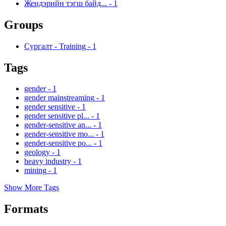
Жендэрийн тэгш байд...
-
1
Groups
Сургалт - Training
-
1
Tags
gender
-
1
gender mainstreaming
-
1
gender sensitive
-
1
gender sensitive pl...
-
1
gender-sensitive an...
-
1
gender-sensitive mo...
-
1
gender-sensitive po...
-
1
geology
-
1
heavy industry
-
1
mining
-
1
Show More Tags
Formats