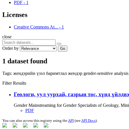
PDF
-
1
Licenses
Creative Commons At...
-
1
close
Order by
Go
1 dataset found
Tags:
жендэрийн үзэл баримтлал
жендэр
gender-sensitive analysi
Filter Results
Геологи, уул уурхай, газрын тос, хүнд үйлдв
Gender Mainstreaming for Gender Specialists of Geology, Mi
PDF
You can also access this registry using the
API
(see
API Docs
).