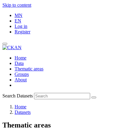
Skip to content
MN
EN
Log in
Register
Home
Data
Thematic areas
Groups
About
Search Datasets
Home
Datasets
Thematic areas