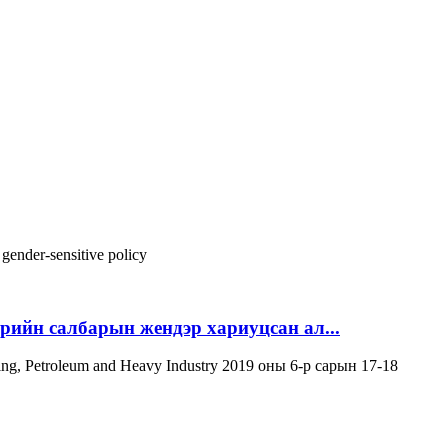
s
gender-sensitive policy
эрийн салбарын жендэр хариуцсан ал...
ning, Petroleum and Heavy Industry 2019 оны 6-р сарын 17-18