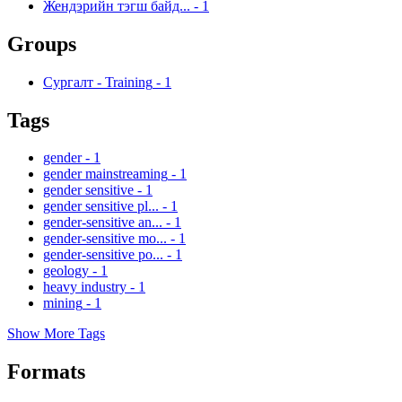
Жендэрийн тэгш байд...
-
1
Groups
Сургалт - Training
-
1
Tags
gender
-
1
gender mainstreaming
-
1
gender sensitive
-
1
gender sensitive pl...
-
1
gender-sensitive an...
-
1
gender-sensitive mo...
-
1
gender-sensitive po...
-
1
geology
-
1
heavy industry
-
1
mining
-
1
Show More Tags
Formats