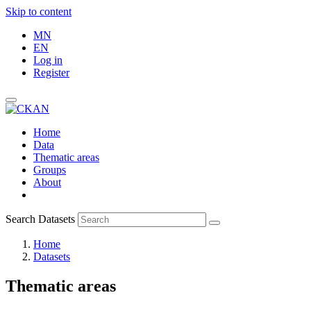
Skip to content
MN
EN
Log in
Register
Home
Data
Thematic areas
Groups
About
Search Datasets
Home
Datasets
Thematic areas