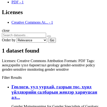
PDF
-
1
Licenses
Creative Commons At...
-
1
close
Order by
Go
1 dataset found
Licenses:
Creative Commons Attribution
Formats:
PDF
Tags:
жендэрийн үзэл баримтлал
geology
gender-sensitive policy
gender-sensitive monitoring
gender sensitive
Filter Results
Геологи, уул уурхай, газрын тос, хүнд
үйлдвэрийн салбарын жендэр хариуцсан
ал...
Gender Mainstreaming for Gender Specialists of Geology,