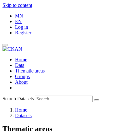
Skip to content
MN
EN
Log in
Register
Home
Data
Thematic areas
Groups
About
Search Datasets
Home
Datasets
Thematic areas