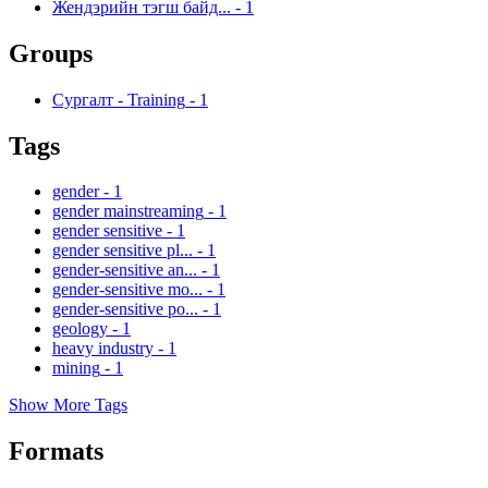
Жендэрийн тэгш байд...
-
1
Groups
Сургалт - Training
-
1
Tags
gender
-
1
gender mainstreaming
-
1
gender sensitive
-
1
gender sensitive pl...
-
1
gender-sensitive an...
-
1
gender-sensitive mo...
-
1
gender-sensitive po...
-
1
geology
-
1
heavy industry
-
1
mining
-
1
Show More Tags
Formats