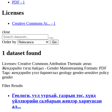
PDF
-
1
Licenses
Creative Commons At...
-
1
close
Order by
Go
1 dataset found
Licenses:
Creative Commons Attribution
Thematic areas:
Жендэрийн тэгш байдал - Gender Mainstreaming
Formats:
PDF
Tags:
жендэрийн үзэл баримтлал
geology
gender-sensitive policy
gender
Filter Results
Геологи, уул уурхай, газрын тос, хүнд
үйлдвэрийн салбарын жендэр хариуцсан
ал...