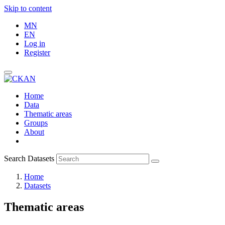
Skip to content
MN
EN
Log in
Register
Home
Data
Thematic areas
Groups
About
Search Datasets
Home
Datasets
Thematic areas