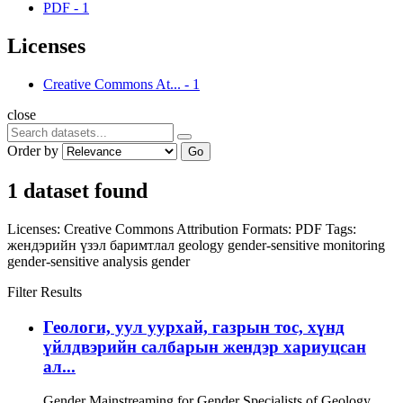
PDF
-
1
Licenses
Creative Commons At...
-
1
close
Order by
Go
1 dataset found
Licenses:
Creative Commons Attribution
Formats:
PDF
Tags:
жендэрийн үзэл баримтлал
geology
gender-sensitive monitoring
gender-sensitive analysis
gender
Filter Results
Геологи, уул уурхай, газрын тос, хүнд
үйлдвэрийн салбарын жендэр хариуцсан
ал...
Gender Mainstreaming for Gender Specialists of Geology,