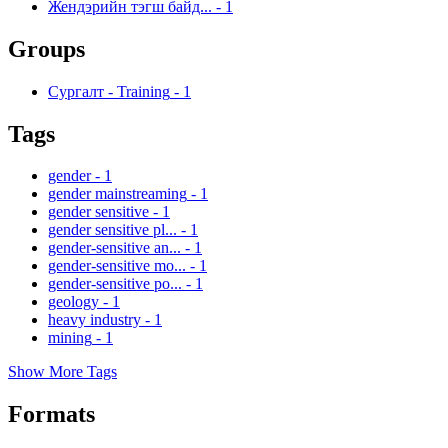
Жендэрийн тэгш байд...
-
1
Groups
Сургалт - Training
-
1
Tags
gender
-
1
gender mainstreaming
-
1
gender sensitive
-
1
gender sensitive pl...
-
1
gender-sensitive an...
-
1
gender-sensitive mo...
-
1
gender-sensitive po...
-
1
geology
-
1
heavy industry
-
1
mining
-
1
Show More Tags
Formats