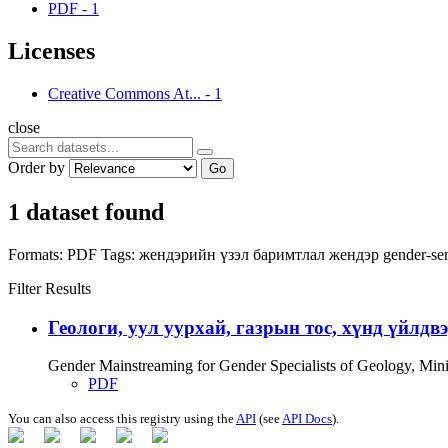
PDF
-
1
Licenses
Creative Commons At...
-
1
close
Order by
Go
1 dataset found
Formats:
PDF
Tags:
жендэрийн үзэл баримтлал
жендэр
gender-sen
Filter Results
Геологи, уул уурхай, газрын тос, хүнд үйлдв
Gender Mainstreaming for Gender Specialists of Geology, Mi
PDF
You can also access this registry using the
API
(see
API Docs
).