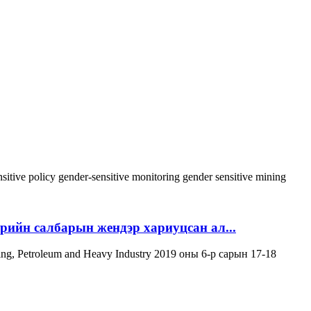
sitive policy
gender-sensitive monitoring
gender sensitive
mining
эрийн салбарын жендэр хариуцсан ал...
ning, Petroleum and Heavy Industry 2019 оны 6-р сарын 17-18