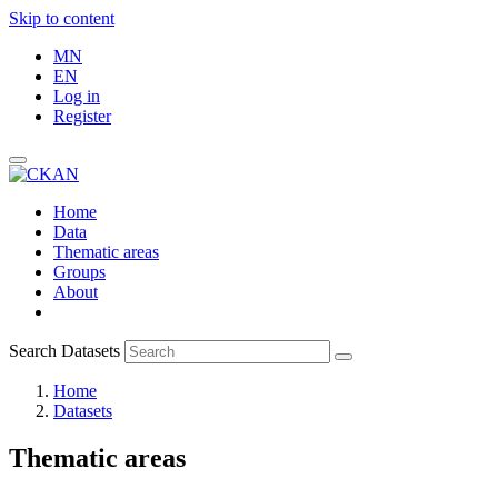
Skip to content
MN
EN
Log in
Register
Home
Data
Thematic areas
Groups
About
Search Datasets
Home
Datasets
Thematic areas