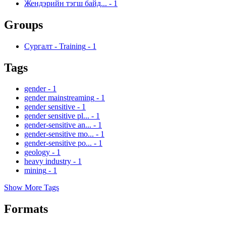
Жендэрийн тэгш байд...
-
1
Groups
Сургалт - Training
-
1
Tags
gender
-
1
gender mainstreaming
-
1
gender sensitive
-
1
gender sensitive pl...
-
1
gender-sensitive an...
-
1
gender-sensitive mo...
-
1
gender-sensitive po...
-
1
geology
-
1
heavy industry
-
1
mining
-
1
Show More Tags
Formats