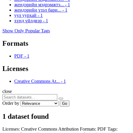
жендэрийн мэдрэмжтэ...
-
1
жендэрийн үзэл бари...
-
1
уул уурхай
-
1
хүнд үйлдвэр
-
1
Show Only Popular Tags
Formats
PDF
-
1
Licenses
Creative Commons At...
-
1
close
Order by
Go
1 dataset found
Licenses:
Creative Commons Attribution
Formats:
PDF
Tags: