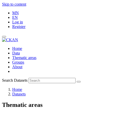
Skip to content
MN
EN
Log in
Register
Home
Data
Thematic areas
Groups
About
Search Datasets
Home
Datasets
Thematic areas