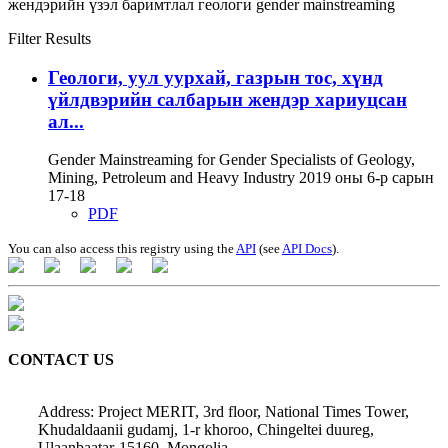
жендэрийн үзэл баримтлал
геологи
gender mainstreaming
Filter Results
Геологи, уул уурхай, газрын тос, хүнд
үйлдвэрийн салбарын жендэр хариуцсан
ал...
Gender Mainstreaming for Gender Specialists of Geology,
Mining, Petroleum and Heavy Industry 2019 оны 6-р сарын
17-18
PDF
You can also access this registry using the
API
(see
API Docs
).
CONTACT US
Address: Project MERIT, 3rd floor, National Times Tower,
Khudaldaanii gudamj, 1-r khoroo, Chingeltei duureg,
Ulaanbaatar-15160, Mongolia