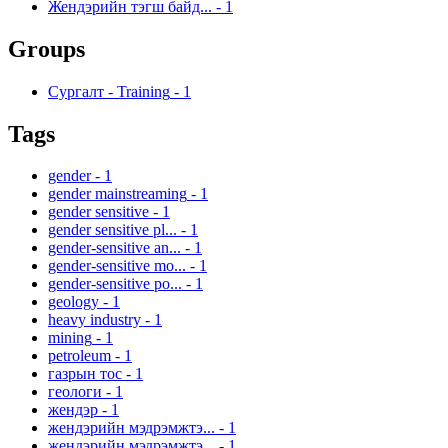
Жендэрийн тэгш байд...
-
1
Groups
Сургалт - Training
-
1
Tags
gender
-
1
gender mainstreaming
-
1
gender sensitive
-
1
gender sensitive pl...
-
1
gender-sensitive an...
-
1
gender-sensitive mo...
-
1
gender-sensitive po...
-
1
geology
-
1
heavy industry
-
1
mining
-
1
petroleum
-
1
газрын тос
-
1
геологи
-
1
жендэр
-
1
жендэрийн мэдрэмжтэ...
-
1
жендэрийн мэдрэмжтэ...
-
1