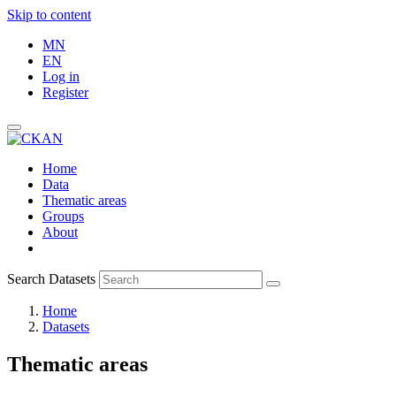
Skip to content
MN
EN
Log in
Register
Home
Data
Thematic areas
Groups
About
Search Datasets
Home
Datasets
Thematic areas