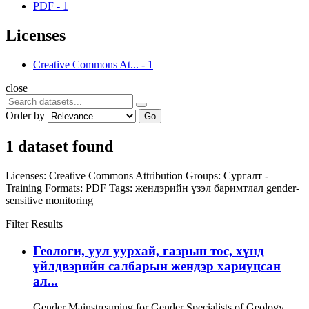
PDF
-
1
Licenses
Creative Commons At...
-
1
close
Order by
Go
1 dataset found
Licenses:
Creative Commons Attribution
Groups:
Сургалт -
Training
Formats:
PDF
Tags:
жендэрийн үзэл баримтлал
gender-
sensitive monitoring
Filter Results
Геологи, уул уурхай, газрын тос, хүнд
үйлдвэрийн салбарын жендэр хариуцсан
ал...
Gender Mainstreaming for Gender Specialists of Geology,