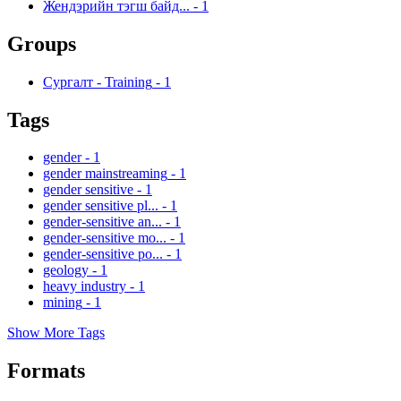
Жендэрийн тэгш байд...
-
1
Groups
Сургалт - Training
-
1
Tags
gender
-
1
gender mainstreaming
-
1
gender sensitive
-
1
gender sensitive pl...
-
1
gender-sensitive an...
-
1
gender-sensitive mo...
-
1
gender-sensitive po...
-
1
geology
-
1
heavy industry
-
1
mining
-
1
Show More Tags
Formats