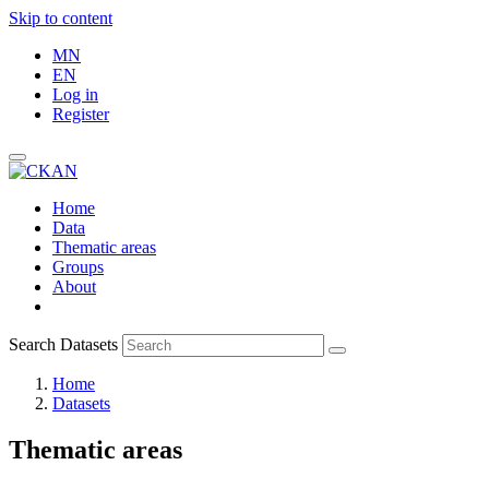
Skip to content
MN
EN
Log in
Register
Home
Data
Thematic areas
Groups
About
Search Datasets
Home
Datasets
Thematic areas