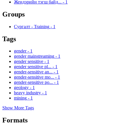
Жендэрийн тэгш байд...
-
1
Groups
Сургалт - Training
-
1
Tags
gender
-
1
gender mainstreaming
-
1
gender sensitive
-
1
gender sensitive pl...
-
1
gender-sensitive an...
-
1
gender-sensitive mo...
-
1
gender-sensitive po...
-
1
geology
-
1
heavy industry
-
1
mining
-
1
Show More Tags
Formats