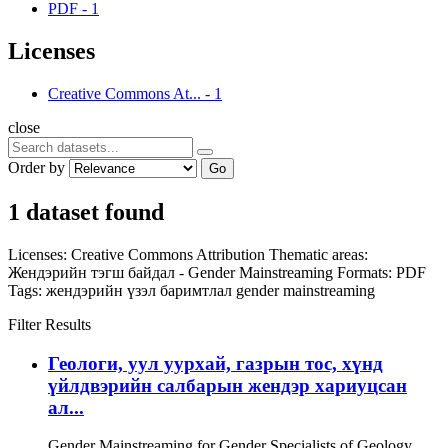
PDF
-
1
Licenses
Creative Commons At...
-
1
close
Order by
Go
1 dataset found
Licenses:
Creative Commons Attribution
Thematic areas:
Жендэрийн тэгш байдал - Gender Mainstreaming
Formats:
PDF
Tags:
жендэрийн үзэл баримтлал
gender mainstreaming
Filter Results
Геологи, уул уурхай, газрын тос, хүнд
үйлдвэрийн салбарын жендэр хариуцсан
ал...
Gender Mainstreaming for Gender Specialists of Geology,