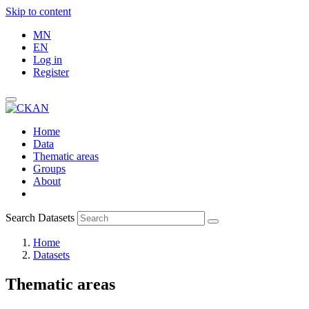
Skip to content
MN
EN
Log in
Register
Home
Data
Thematic areas
Groups
About
Search Datasets
Home
Datasets
Thematic areas