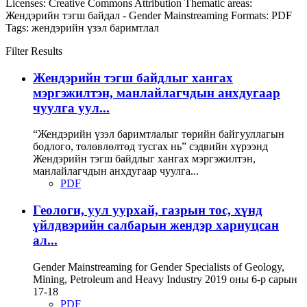
Licenses:
Creative Commons Attribution
Thematic areas:
Жендэрийн тэгш байдал - Gender Mainstreaming
Formats:
PDF
Tags:
жендэрийн үзэл баримтлал
Filter Results
Жендэрийн тэгш байдлыг хангах
мэргэжилтэн, манлайлагчдын анхдугаар
чуулга уул...
“Жендэрийн үзэл баримтлалыг төрийн байгууллагын
бодлого, төлөвлөлтөд тусгах нь” сэдвийн хүрээнд
Жендэрийн тэгш байдлыг хангах мэргэжилтэн,
манлайлагчдын анхдугаар чуулга...
PDF
Геологи, уул уурхай, газрын тос, хүнд
үйлдвэрийн салбарын жендэр хариуцсан
ал...
Gender Mainstreaming for Gender Specialists of Geology,
Mining, Petroleum and Heavy Industry 2019 оны 6-р сарын
17-18
PDF