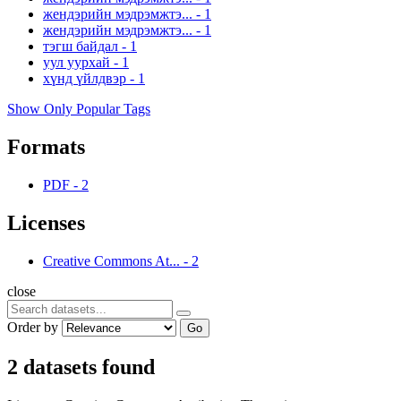
жендэрийн мэдрэмжтэ...
-
1
жендэрийн мэдрэмжтэ...
-
1
тэгш байдал
-
1
уул уурхай
-
1
хүнд үйлдвэр
-
1
Show Only Popular Tags
Formats
PDF
-
2
Licenses
Creative Commons At...
-
2
close
Order by
Go
2 datasets found