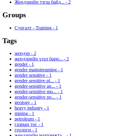
Жендэрийн тэгш байд...
-
2
Groups
Сургалт - Training
-
1
Tags
жендэр
-
2
жендэрийн үзэл бари...
-
2
gender
-
1
gender mainstreaming
-
1
gender sensitive
-
1
gender sensitive pl...
-
1
gender-sensitive an...
-
1
gender-sensitive mo...
-
1
gender-sensitive po...
-
1
geology
-
1
heavy industry
-
1
mining
-
1
petroleum
-
1
газрын тос
-
1
геологи
-
1
жендэрийн мэдрэмжтэ...
-
1