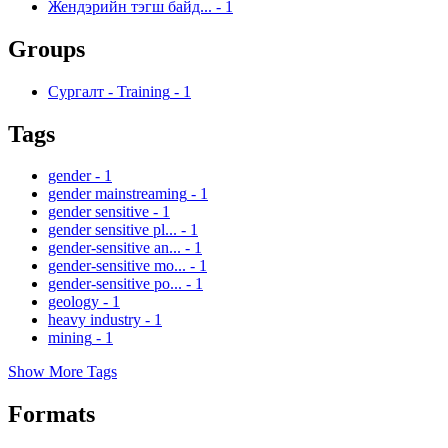
Жендэрийн тэгш байд...
-
1
Groups
Сургалт - Training
-
1
Tags
gender
-
1
gender mainstreaming
-
1
gender sensitive
-
1
gender sensitive pl...
-
1
gender-sensitive an...
-
1
gender-sensitive mo...
-
1
gender-sensitive po...
-
1
geology
-
1
heavy industry
-
1
mining
-
1
Show More Tags
Formats