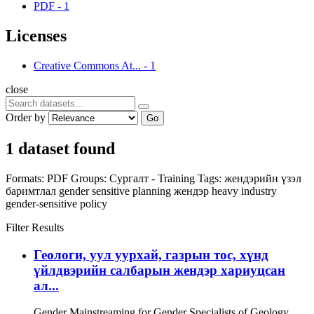
PDF
-
1
Licenses
Creative Commons At...
-
1
close
Order by
Go
1 dataset found
Formats:
PDF
Groups:
Сургалт - Training
Tags:
жендэрийн үзэл
баримтлал
gender sensitive planning
жендэр
heavy industry
gender-sensitive policy
Filter Results
Геологи, уул уурхай, газрын тос, хүнд
үйлдвэрийн салбарын жендэр хариуцсан
ал...
Gender Mainstreaming for Gender Specialists of Geology,