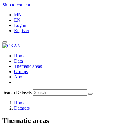
Skip to content
MN
EN
Log in
Register
Home
Data
Thematic areas
Groups
About
Search Datasets
Home
Datasets
Thematic areas