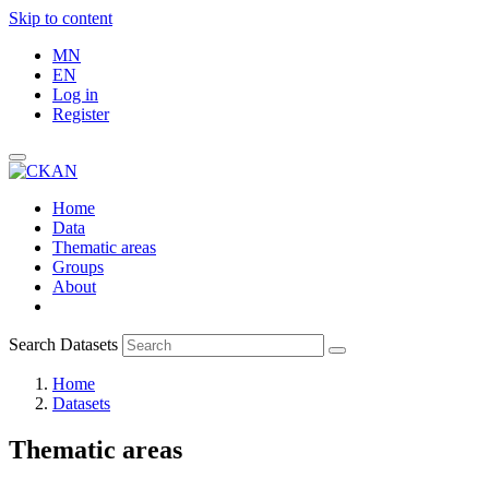
Skip to content
MN
EN
Log in
Register
Home
Data
Thematic areas
Groups
About
Search Datasets
Home
Datasets
Thematic areas