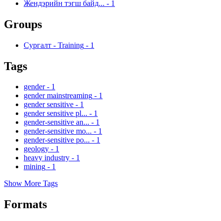
Жендэрийн тэгш байд...
-
1
Groups
Сургалт - Training
-
1
Tags
gender
-
1
gender mainstreaming
-
1
gender sensitive
-
1
gender sensitive pl...
-
1
gender-sensitive an...
-
1
gender-sensitive mo...
-
1
gender-sensitive po...
-
1
geology
-
1
heavy industry
-
1
mining
-
1
Show More Tags
Formats