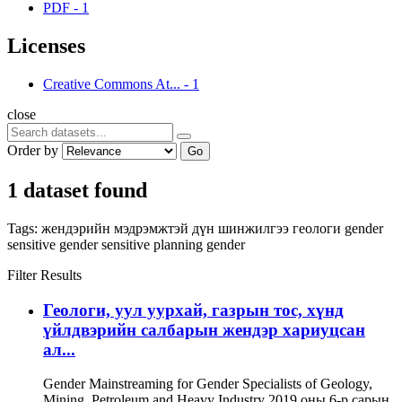
PDF
-
1
Licenses
Creative Commons At...
-
1
close
Order by
Go
1 dataset found
Tags:
жендэрийн мэдрэмжтэй дүн шинжилгээ
геологи
gender
sensitive
gender sensitive planning
gender
Filter Results
Геологи, уул уурхай, газрын тос, хүнд
үйлдвэрийн салбарын жендэр хариуцсан
ал...
Gender Mainstreaming for Gender Specialists of Geology,
Mining, Petroleum and Heavy Industry 2019 оны 6-р сарын