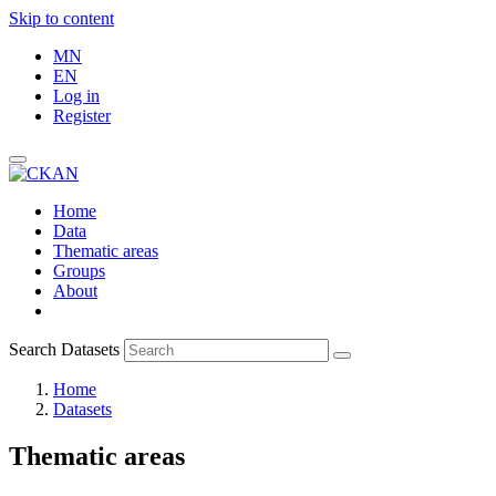
Skip to content
MN
EN
Log in
Register
Home
Data
Thematic areas
Groups
About
Search Datasets
Home
Datasets
Thematic areas