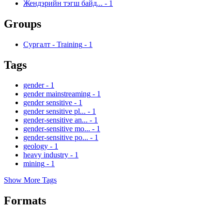
Жендэрийн тэгш байд...
-
1
Groups
Сургалт - Training
-
1
Tags
gender
-
1
gender mainstreaming
-
1
gender sensitive
-
1
gender sensitive pl...
-
1
gender-sensitive an...
-
1
gender-sensitive mo...
-
1
gender-sensitive po...
-
1
geology
-
1
heavy industry
-
1
mining
-
1
Show More Tags
Formats