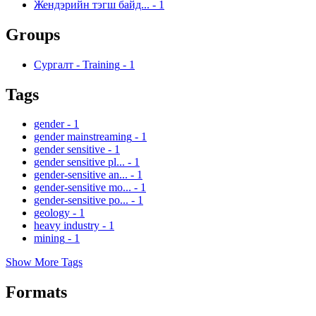
Жендэрийн тэгш байд...
-
1
Groups
Сургалт - Training
-
1
Tags
gender
-
1
gender mainstreaming
-
1
gender sensitive
-
1
gender sensitive pl...
-
1
gender-sensitive an...
-
1
gender-sensitive mo...
-
1
gender-sensitive po...
-
1
geology
-
1
heavy industry
-
1
mining
-
1
Show More Tags
Formats