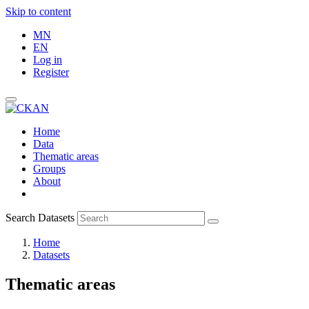
Skip to content
MN
EN
Log in
Register
Home
Data
Thematic areas
Groups
About
Search Datasets
Home
Datasets
Thematic areas