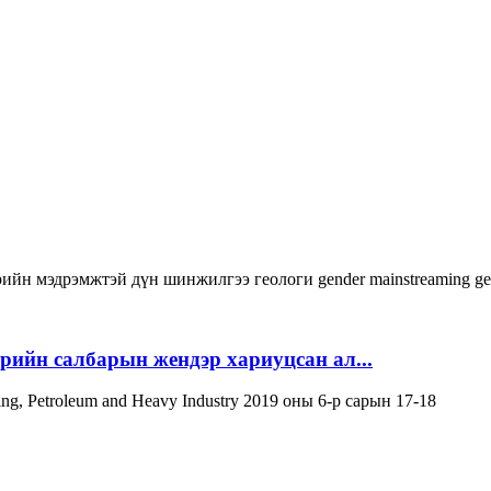
рийн мэдрэмжтэй дүн шинжилгээ
геологи
gender mainstreaming
ge
эрийн салбарын жендэр хариуцсан ал...
ning, Petroleum and Heavy Industry 2019 оны 6-р сарын 17-18