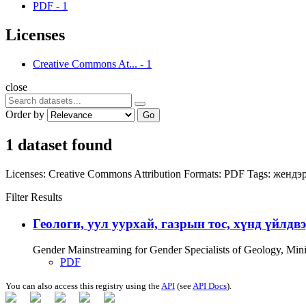
PDF
-
1
Licenses
Creative Commons At...
-
1
close
Order by
Go
1 dataset found
Licenses:
Creative Commons Attribution
Formats:
PDF
Tags:
жендэ
Filter Results
Геологи, уул уурхай, газрын тос, хүнд үйлдв
Gender Mainstreaming for Gender Specialists of Geology, Mi
PDF
You can also access this registry using the
API
(see
API Docs
).