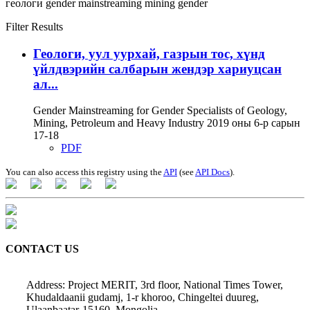
геологи
gender mainstreaming
mining
gender
Filter Results
Геологи, уул уурхай, газрын тос, хүнд
үйлдвэрийн салбарын жендэр хариуцсан
ал...
Gender Mainstreaming for Gender Specialists of Geology,
Mining, Petroleum and Heavy Industry 2019 оны 6-р сарын
17-18
PDF
You can also access this registry using the
API
(see
API Docs
).
CONTACT US
Address: Project MERIT, 3rd floor, National Times Tower,
Khudaldaanii gudamj, 1-r khoroo, Chingeltei duureg,
Ulaanbaatar-15160, Mongolia