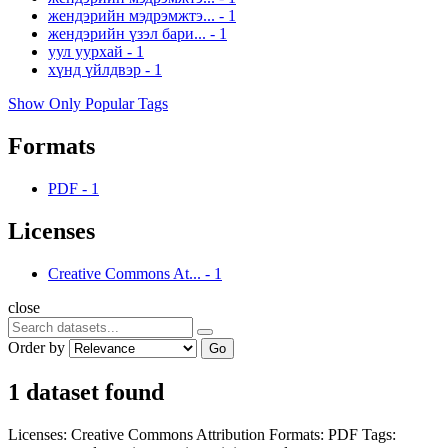
жендэрийн мэдрэмжтэ...
-
1
жендэрийн үзэл бари...
-
1
уул уурхай
-
1
хүнд үйлдвэр
-
1
Show Only Popular Tags
Formats
PDF
-
1
Licenses
Creative Commons At...
-
1
close
Order by
Go
1 dataset found
Licenses:
Creative Commons Attribution
Formats:
PDF
Tags: