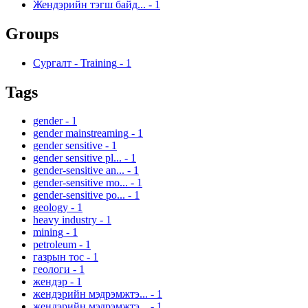
Жендэрийн тэгш байд...
-
1
Groups
Сургалт - Training
-
1
Tags
gender
-
1
gender mainstreaming
-
1
gender sensitive
-
1
gender sensitive pl...
-
1
gender-sensitive an...
-
1
gender-sensitive mo...
-
1
gender-sensitive po...
-
1
geology
-
1
heavy industry
-
1
mining
-
1
petroleum
-
1
газрын тос
-
1
геологи
-
1
жендэр
-
1
жендэрийн мэдрэмжтэ...
-
1
жендэрийн мэдрэмжтэ...
-
1