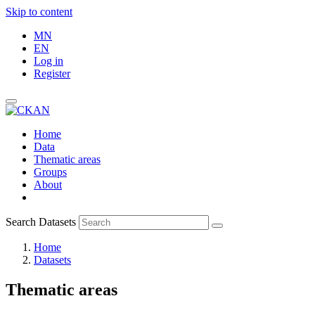
Skip to content
MN
EN
Log in
Register
Home
Data
Thematic areas
Groups
About
Search Datasets
Home
Datasets
Thematic areas