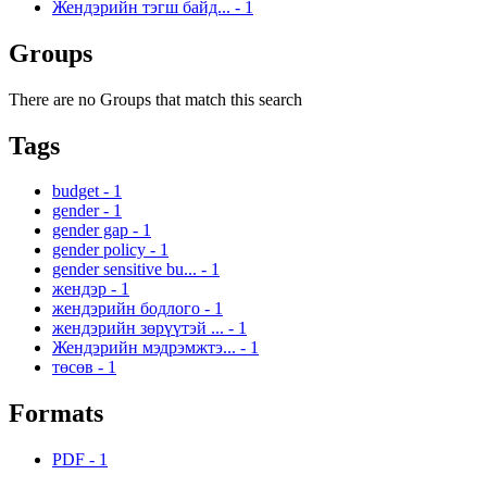
Жендэрийн тэгш байд...
-
1
Groups
There are no Groups that match this search
Tags
budget
-
1
gender
-
1
gender gap
-
1
gender policy
-
1
gender sensitive bu...
-
1
жендэр
-
1
жендэрийн бодлого
-
1
жендэрийн зөрүүтэй ...
-
1
Жендэрийн мэдрэмжтэ...
-
1
төсөв
-
1
Formats
PDF
-
1