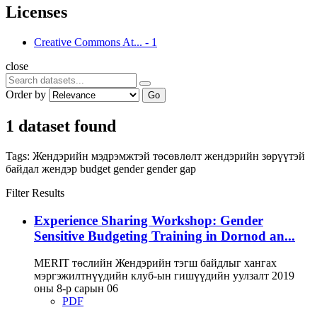
Licenses
Creative Commons At...
-
1
close
Order by
Go
1 dataset found
Tags:
Жендэрийн мэдрэмжтэй төсөвлөлт
жендэрийн зөрүүтэй
байдал
жендэр
budget
gender
gender gap
Filter Results
Experience Sharing Workshop: Gender
Sensitive Budgeting Training in Dornod an...
MERIT төслийн Жендэрийн тэгш байдлыг хангах
мэргэжилтнүүдийн клуб-ын гишүүдийн уулзалт 2019
оны 8-р сарын 06
PDF