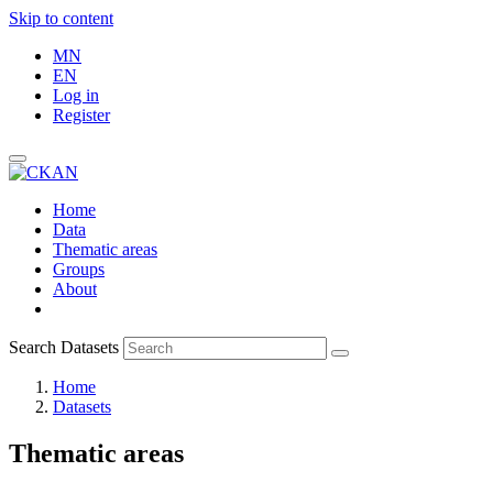
Skip to content
MN
EN
Log in
Register
Home
Data
Thematic areas
Groups
About
Search Datasets
Home
Datasets
Thematic areas