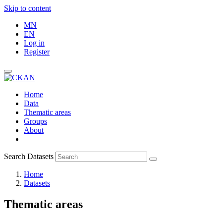
Skip to content
MN
EN
Log in
Register
Home
Data
Thematic areas
Groups
About
Search Datasets
Home
Datasets
Thematic areas