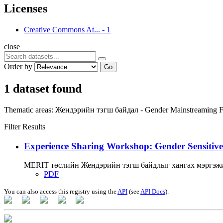
Licenses
Creative Commons At...
-
1
close
Order by
Go
1 dataset found
Thematic areas:
Жендэрийн тэгш байдал - Gender Mainstreaming
F
Filter Results
Experience Sharing Workshop: Gender Sensitive
MERIT төслийн Жендэрийн тэгш байдлыг хангах мэргэжи
PDF
You can also access this registry using the
API
(see
API Docs
).