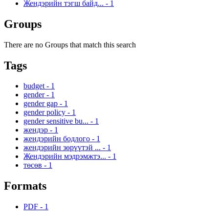
Жендэрийн тэгш байд...
-
1
Groups
There are no Groups that match this search
Tags
budget
-
1
gender
-
1
gender gap
-
1
gender policy
-
1
gender sensitive bu...
-
1
жендэр
-
1
жендэрийн бодлого
-
1
жендэрийн зөрүүтэй ...
-
1
Жендэрийн мэдрэмжтэ...
-
1
төсөв
-
1
Formats
PDF
-
1