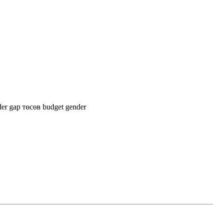
der gap
төсөв
budget
gender