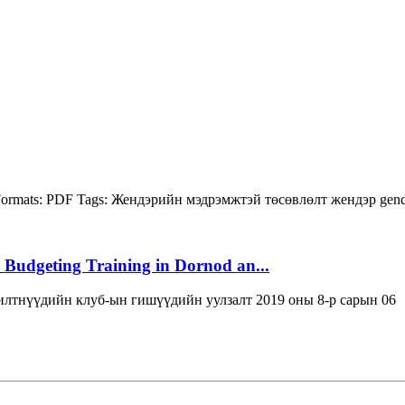
ormats:
PDF
Tags:
Жендэрийн мэдрэмжтэй төсөвлөлт
жендэр
gen
 Budgeting Training in Dornod an...
лтнүүдийн клуб-ын гишүүдийн уулзалт 2019 оны 8-р сарын 06