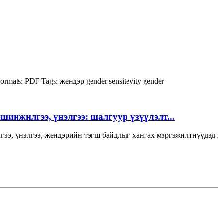
ormats:
PDF
Tags:
жендэр
gender sensitevity
gender
инжилгээ, үнэлгээ: шалгуур үзүүлэлт...
нжилгээ, үнэлгээ, жендэрийн тэгш байдлыг хангах мэргэжи