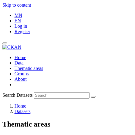
Skip to content
MN
EN
Log in
Register
Home
Data
Thematic areas
Groups
About
Search Datasets
Home
Datasets
Thematic areas