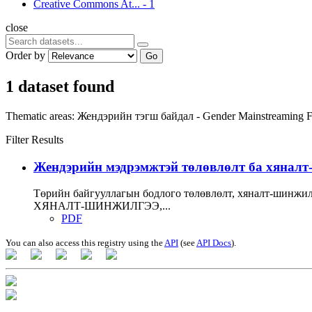
Creative Commons At...
-
1
close
Order by
Go
1 dataset found
Thematic areas:
Жендэрийн тэгш байдал - Gender Mainstreaming
F
Filter Results
Жендэрийн мэдрэмжтэй төлөвлөлт ба хяналт-ш
Төрийн байгууллагын бодлого төлөвлөлт, хяналт-ши
ХЯНАЛТ-ШИНЖИЛГЭЭ,...
PDF
You can also access this registry using the
API
(see
API Docs
).