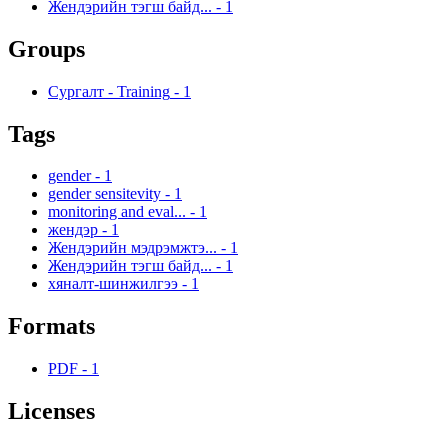
Жендэрийн тэгш байд...
-
1
Groups
Сургалт - Training
-
1
Tags
gender
-
1
gender sensitevity
-
1
monitoring and eval...
-
1
жендэр
-
1
Жендэрийн мэдрэмжтэ...
-
1
Жендэрийн тэгш байд...
-
1
хяналт-шинжилгээ
-
1
Formats
PDF
-
1
Licenses