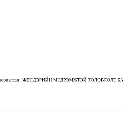
лтнүүдэд зориулсан “ЖЕНДЭРИЙН МЭДРЭМЖТЭЙ ТӨЛӨВЛӨЛТ БА