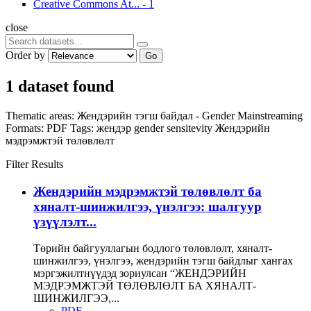
Creative Commons At...
-
1
close
Order by
Go
1 dataset found
Thematic areas:
Жендэрийн тэгш байдал - Gender Mainstreaming
Formats:
PDF
Tags:
жендэр
gender sensitevity
Жендэрийн
мэдрэмжтэй төлөвлөлт
Filter Results
Жендэрийн мэдрэмжтэй төлөвлөлт ба
хяналт-шинжилгээ, үнэлгээ: шалгуур
үзүүлэлт...
Төрийн байгууллагын бодлого төлөвлөлт, хяналт-
шинжилгээ, үнэлгээ, жендэрийн тэгш байдлыг хангах
мэргэжилтнүүдэд зориулсан “ЖЕНДЭРИЙН
МЭДРЭМЖТЭЙ ТӨЛӨВЛӨЛТ БА ХЯНАЛТ-
ШИНЖИЛГЭЭ,...
PDF