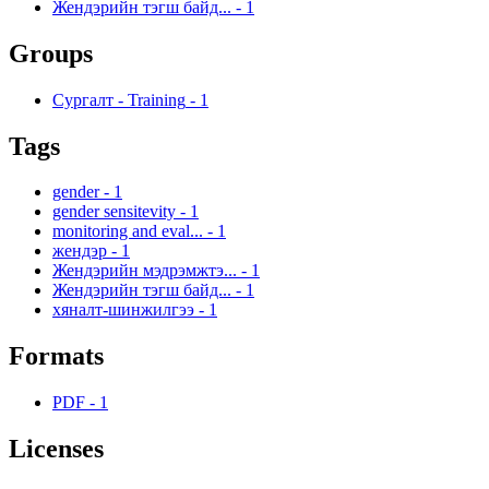
Жендэрийн тэгш байд...
-
1
Groups
Сургалт - Training
-
1
Tags
gender
-
1
gender sensitevity
-
1
monitoring and eval...
-
1
жендэр
-
1
Жендэрийн мэдрэмжтэ...
-
1
Жендэрийн тэгш байд...
-
1
хяналт-шинжилгээ
-
1
Formats
PDF
-
1
Licenses