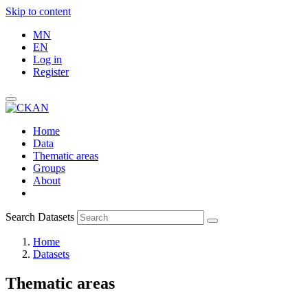
Skip to content
MN
EN
Log in
Register
Home
Data
Thematic areas
Groups
About
Search Datasets
Home
Datasets
Thematic areas