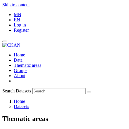
Skip to content
MN
EN
Log in
Register
Home
Data
Thematic areas
Groups
About
Search Datasets
Home
Datasets
Thematic areas