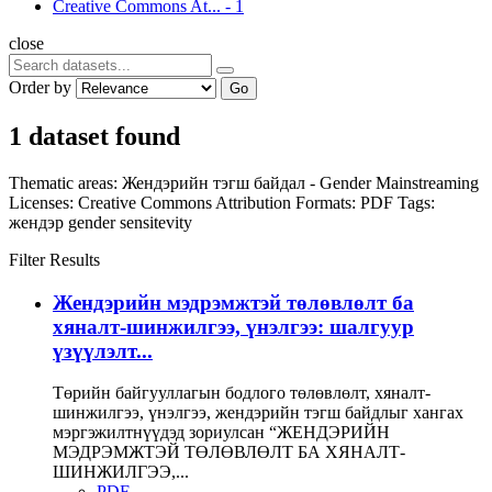
Creative Commons At...
-
1
close
Order by
Go
1 dataset found
Thematic areas:
Жендэрийн тэгш байдал - Gender Mainstreaming
Licenses:
Creative Commons Attribution
Formats:
PDF
Tags:
жендэр
gender sensitevity
Filter Results
Жендэрийн мэдрэмжтэй төлөвлөлт ба
хяналт-шинжилгээ, үнэлгээ: шалгуур
үзүүлэлт...
Төрийн байгууллагын бодлого төлөвлөлт, хяналт-
шинжилгээ, үнэлгээ, жендэрийн тэгш байдлыг хангах
мэргэжилтнүүдэд зориулсан “ЖЕНДЭРИЙН
МЭДРЭМЖТЭЙ ТӨЛӨВЛӨЛТ БА ХЯНАЛТ-
ШИНЖИЛГЭЭ,...
PDF