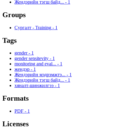
Жендэрийн тэгш байд...
-
1
Groups
Сургалт - Training
-
1
Tags
gender
-
1
gender sensitevity
-
1
monitoring and eval...
-
1
жендэр
-
1
Жендэрийн мэдрэмжтэ...
-
1
Жендэрийн тэгш байд...
-
1
хяналт-шинжилгээ
-
1
Formats
PDF
-
1
Licenses