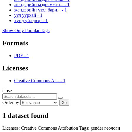
жендэрийн мэдрэмжтэ...
-
1
жендэрийн үзэл бари...
-
1
уул уурхай
-
1
хүнд үйлдвэр
-
1
Show Only Popular Tags
Formats
PDF
-
1
Licenses
Creative Commons At...
-
1
close
Order by
Go
1 dataset found
Licenses:
Creative Commons Attribution
Tags:
gender
геологи