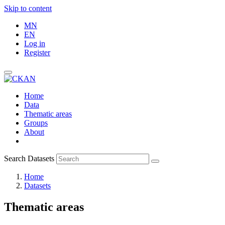
Skip to content
MN
EN
Log in
Register
Home
Data
Thematic areas
Groups
About
Search Datasets
Home
Datasets
Thematic areas