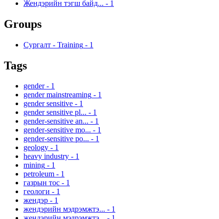
Жендэрийн тэгш байд...
-
1
Groups
Сургалт - Training
-
1
Tags
gender
-
1
gender mainstreaming
-
1
gender sensitive
-
1
gender sensitive pl...
-
1
gender-sensitive an...
-
1
gender-sensitive mo...
-
1
gender-sensitive po...
-
1
geology
-
1
heavy industry
-
1
mining
-
1
petroleum
-
1
газрын тос
-
1
геологи
-
1
жендэр
-
1
жендэрийн мэдрэмжтэ...
-
1
жендэрийн мэдрэмжтэ...
-
1