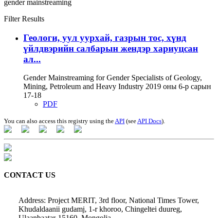
gender mainstreaming
Filter Results
Геологи, уул уурхай, газрын тос, хүнд
үйлдвэрийн салбарын жендэр хариуцсан
ал...
Gender Mainstreaming for Gender Specialists of Geology,
Mining, Petroleum and Heavy Industry 2019 оны 6-р сарын
17-18
PDF
You can also access this registry using the
API
(see
API Docs
).
CONTACT US
Address: Project MERIT, 3rd floor, National Times Tower,
Khudaldaanii gudamj, 1-r khoroo, Chingeltei duureg,
Ulaanbaatar-15160, Mongolia