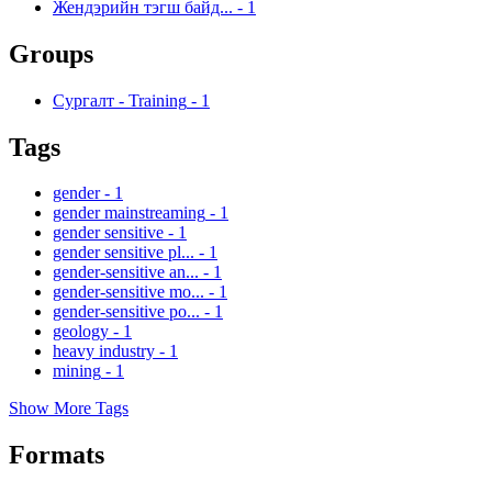
Жендэрийн тэгш байд...
-
1
Groups
Сургалт - Training
-
1
Tags
gender
-
1
gender mainstreaming
-
1
gender sensitive
-
1
gender sensitive pl...
-
1
gender-sensitive an...
-
1
gender-sensitive mo...
-
1
gender-sensitive po...
-
1
geology
-
1
heavy industry
-
1
mining
-
1
Show More Tags
Formats