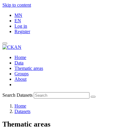
Skip to content
MN
EN
Log in
Register
Home
Data
Thematic areas
Groups
About
Search Datasets
Home
Datasets
Thematic areas