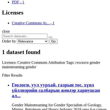
PDF
-
1
Licenses
Creative Commons At...
-
1
close
Order by
Go
1 dataset found
Licenses:
Creative Commons Attribution
Tags:
геологи
gender
mainstreaming
gender
Filter Results
Геологи, уул уурхай, газрын тос, хүнд
үйлдвэрийн салбарын жендэр хариуцсан
ал...
Gender Mainstreaming for Gender Specialists of Geology,
Mining, Petroleum and Heavy Industry 2019 оны 6-р сарын