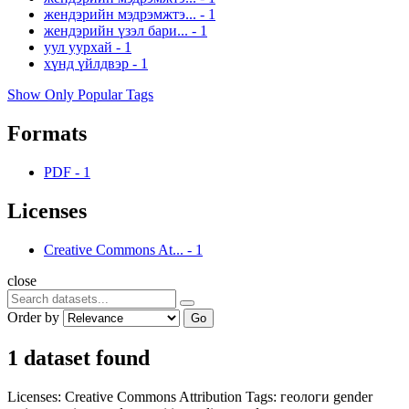
жендэрийн мэдрэмжтэ...
-
1
жендэрийн үзэл бари...
-
1
уул уурхай
-
1
хүнд үйлдвэр
-
1
Show Only Popular Tags
Formats
PDF
-
1
Licenses
Creative Commons At...
-
1
close
Order by
Go
1 dataset found
Licenses:
Creative Commons Attribution
Tags:
геологи
gender