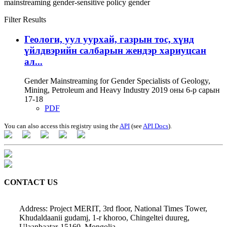
mainstreaming
gender-sensitive policy
gender
Filter Results
Геологи, уул уурхай, газрын тос, хүнд
үйлдвэрийн салбарын жендэр хариуцсан
ал...
Gender Mainstreaming for Gender Specialists of Geology,
Mining, Petroleum and Heavy Industry 2019 оны 6-р сарын
17-18
PDF
You can also access this registry using the
API
(see
API Docs
).
CONTACT US
Address: Project MERIT, 3rd floor, National Times Tower,
Khudaldaanii gudamj, 1-r khoroo, Chingeltei duureg,
Ulaanbaatar-15160, Mongolia