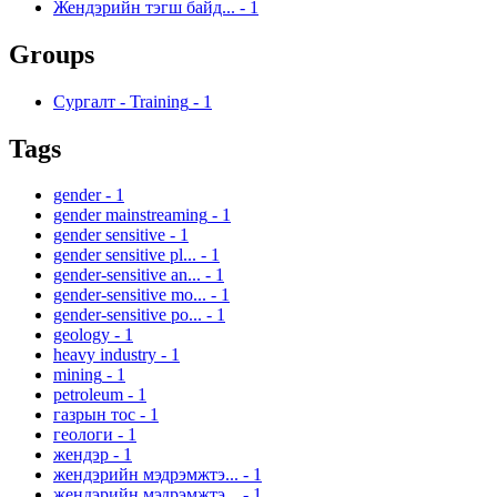
Жендэрийн тэгш байд...
-
1
Groups
Сургалт - Training
-
1
Tags
gender
-
1
gender mainstreaming
-
1
gender sensitive
-
1
gender sensitive pl...
-
1
gender-sensitive an...
-
1
gender-sensitive mo...
-
1
gender-sensitive po...
-
1
geology
-
1
heavy industry
-
1
mining
-
1
petroleum
-
1
газрын тос
-
1
геологи
-
1
жендэр
-
1
жендэрийн мэдрэмжтэ...
-
1
жендэрийн мэдрэмжтэ...
-
1