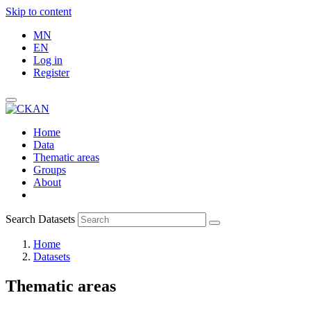
Skip to content
MN
EN
Log in
Register
Home
Data
Thematic areas
Groups
About
Search Datasets
Home
Datasets
Thematic areas