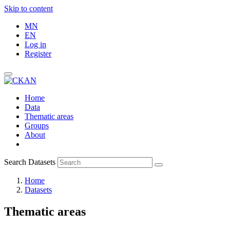
Skip to content
MN
EN
Log in
Register
Home
Data
Thematic areas
Groups
About
Search Datasets
Home
Datasets
Thematic areas