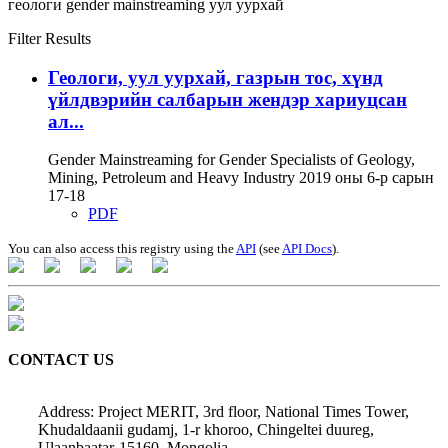
геологи
gender mainstreaming
уул уурхай
Filter Results
Геологи, уул уурхай, газрын тос, хүнд
үйлдвэрийн салбарын жендэр хариуцсан
ал...
Gender Mainstreaming for Gender Specialists of Geology,
Mining, Petroleum and Heavy Industry 2019 оны 6-р сарын
17-18
PDF
You can also access this registry using the
API
(see
API Docs
).
CONTACT US
Address: Project MERIT, 3rd floor, National Times Tower,
Khudaldaanii gudamj, 1-r khoroo, Chingeltei duureg,
Ulaanbaatar-15160, Mongolia