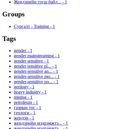
Жендэрийн тэгш байд...
-
1
Groups
Сургалт - Training
-
1
Tags
gender
-
1
gender mainstreaming
-
1
gender sensitive
-
1
gender sensitive pl...
-
1
gender-sensitive an...
-
1
gender-sensitive mo...
-
1
gender-sensitive po...
-
1
geology
-
1
heavy industry
-
1
mining
-
1
petroleum
-
1
газрын тос
-
1
геологи
-
1
жендэр
-
1
жендэрийн мэдрэмжтэ...
-
1
жендэрийн мэдрэмжтэ...
-
1