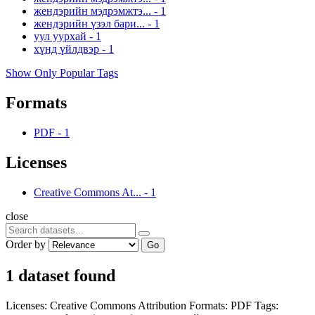
жендэрийн мэдрэмжтэ...
-
1
жендэрийн үзэл бари...
-
1
уул уурхай
-
1
хүнд үйлдвэр
-
1
Show Only Popular Tags
Formats
PDF
-
1
Licenses
Creative Commons At...
-
1
close
Order by
Go
1 dataset found
Licenses:
Creative Commons Attribution
Formats:
PDF
Tags: