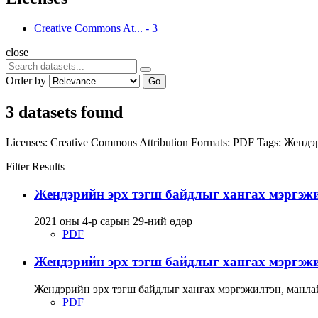
Creative Commons At...
-
3
close
Order by
Go
3 datasets found
Licenses:
Creative Commons Attribution
Formats:
PDF
Tags:
Жендэр
Filter Results
Жендэрийн эрх тэгш байдлыг хангах мэргэжи
2021 оны 4-р сарын 29-ний өдөр
PDF
Жендэрийн эрх тэгш байдлыг хангах мэргэжи
Жендэрийн эрх тэгш байдлыг хангах мэргэжилтэн, манлай
PDF