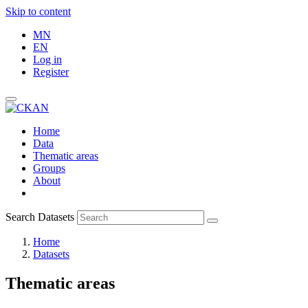
Skip to content
MN
EN
Log in
Register
Home
Data
Thematic areas
Groups
About
Search Datasets
Home
Datasets
Thematic areas