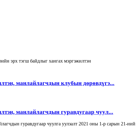
ийн эрх тэгш байдлыг хангах мэргэжилтэн
лтэн, манлайлагчдын клубын дөрөвдүгэ...
лтэн, манлайлагчдын гуравдугаар чуул...
лагчдын гуравдугаар чуулга уулзалт 2021 оны 1-р сарын 21-ний