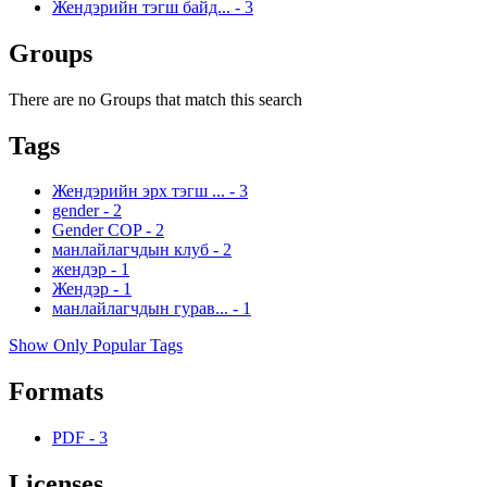
Жендэрийн тэгш байд...
-
3
Groups
There are no Groups that match this search
Tags
Жендэрийн эрх тэгш ...
-
3
gender
-
2
Gender COP
-
2
манлайлагчдын клуб
-
2
жендэр
-
1
Жендэр
-
1
манлайлагчдын гурав...
-
1
Show Only Popular Tags
Formats
PDF
-
3
Licenses