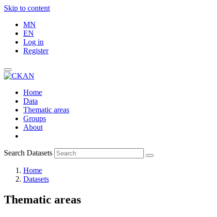
Skip to content
MN
EN
Log in
Register
Home
Data
Thematic areas
Groups
About
Search Datasets
Home
Datasets
Thematic areas