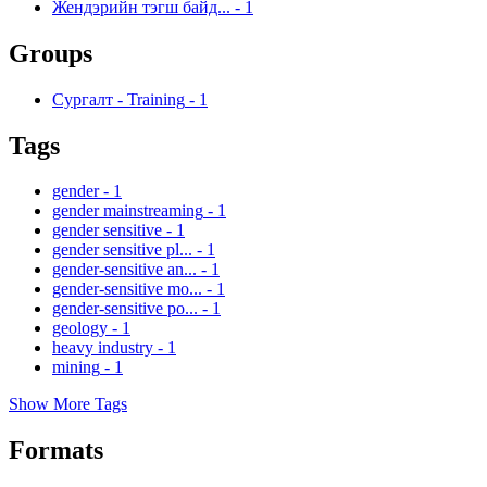
Жендэрийн тэгш байд...
-
1
Groups
Сургалт - Training
-
1
Tags
gender
-
1
gender mainstreaming
-
1
gender sensitive
-
1
gender sensitive pl...
-
1
gender-sensitive an...
-
1
gender-sensitive mo...
-
1
gender-sensitive po...
-
1
geology
-
1
heavy industry
-
1
mining
-
1
Show More Tags
Formats