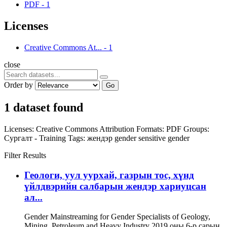
PDF
-
1
Licenses
Creative Commons At...
-
1
close
Order by
Go
1 dataset found
Licenses:
Creative Commons Attribution
Formats:
PDF
Groups:
Сургалт - Training
Tags:
жендэр
gender sensitive
gender
Filter Results
Геологи, уул уурхай, газрын тос, хүнд
үйлдвэрийн салбарын жендэр хариуцсан
ал...
Gender Mainstreaming for Gender Specialists of Geology,
Mining, Petroleum and Heavy Industry 2019 оны 6-р сарын