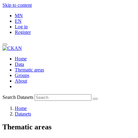
Skip to content
MN
EN
Log in
Register
Home
Data
Thematic areas
Groups
About
Search Datasets
Home
Datasets
Thematic areas