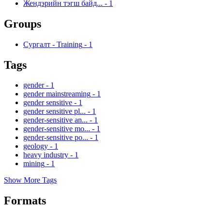
Жендэрийн тэгш байд...
-
1
Groups
Сургалт - Training
-
1
Tags
gender
-
1
gender mainstreaming
-
1
gender sensitive
-
1
gender sensitive pl...
-
1
gender-sensitive an...
-
1
gender-sensitive mo...
-
1
gender-sensitive po...
-
1
geology
-
1
heavy industry
-
1
mining
-
1
Show More Tags
Formats