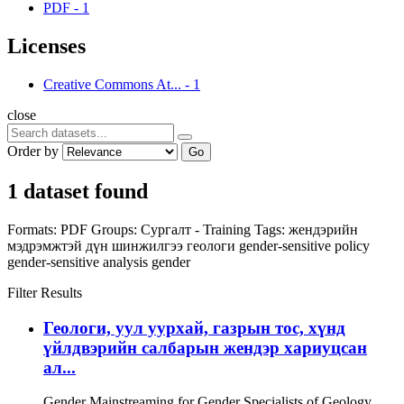
PDF
-
1
Licenses
Creative Commons At...
-
1
close
Order by
Go
1 dataset found
Formats:
PDF
Groups:
Сургалт - Training
Tags:
жендэрийн
мэдрэмжтэй дүн шинжилгээ
геологи
gender-sensitive policy
gender-sensitive analysis
gender
Filter Results
Геологи, уул уурхай, газрын тос, хүнд
үйлдвэрийн салбарын жендэр хариуцсан
ал...
Gender Mainstreaming for Gender Specialists of Geology,