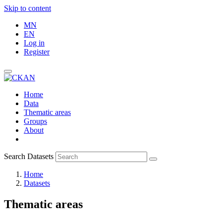
Skip to content
MN
EN
Log in
Register
Home
Data
Thematic areas
Groups
About
Search Datasets
Home
Datasets
Thematic areas