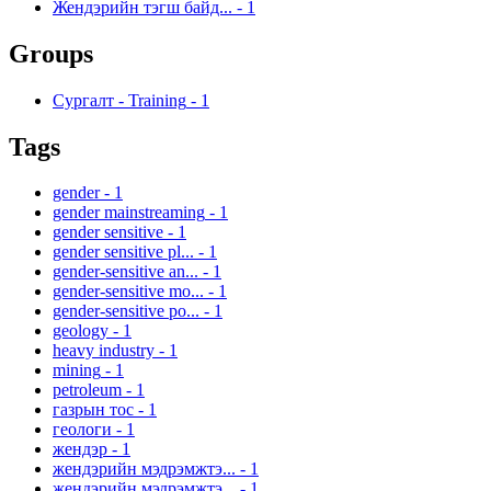
Жендэрийн тэгш байд...
-
1
Groups
Сургалт - Training
-
1
Tags
gender
-
1
gender mainstreaming
-
1
gender sensitive
-
1
gender sensitive pl...
-
1
gender-sensitive an...
-
1
gender-sensitive mo...
-
1
gender-sensitive po...
-
1
geology
-
1
heavy industry
-
1
mining
-
1
petroleum
-
1
газрын тос
-
1
геологи
-
1
жендэр
-
1
жендэрийн мэдрэмжтэ...
-
1
жендэрийн мэдрэмжтэ...
-
1