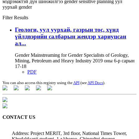
мэдрэмжтэй дүн шинжилгээ
gender sensitive planning
уул
уурхай
gender
Filter Results
Геологи, уул уурхай, газрын тос, хүнд
үйлдвэрийн салбарын жендэр хариуцсан
ал...
Gender Mainstreaming for Gender Specialists of Geology,
Mining, Petroleum and Heavy Industry 2019 оны 6-р сарын
17-18
PDF
You can also access this registry using the
API
(see
API Docs
).
CONTACT US
Address: Project MERIT, 3rd floor, National Times Tower,
Khudaldaanii gudamj, 1-r khoroo, Chingeltei duureg,