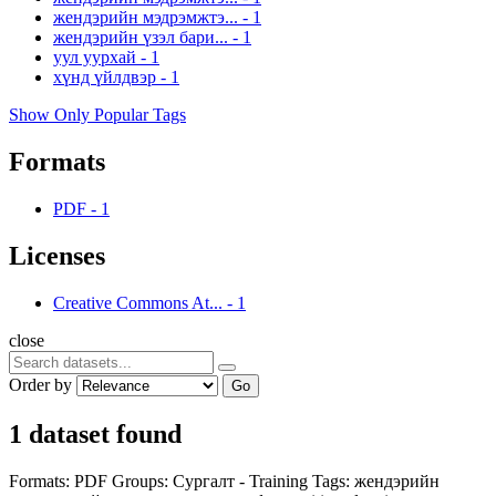
жендэрийн мэдрэмжтэ...
-
1
жендэрийн үзэл бари...
-
1
уул уурхай
-
1
хүнд үйлдвэр
-
1
Show Only Popular Tags
Formats
PDF
-
1
Licenses
Creative Commons At...
-
1
close
Order by
Go
1 dataset found
Formats:
PDF
Groups:
Сургалт - Training
Tags:
жендэрийн